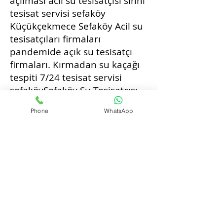
açılması acil su tesisatçısı sıhhi
tesisat servisi sefaköy
Küçükçekmece Sefaköy Acil su
tesisatçıları firmaları
pandemide açık su tesisatçı
firmaları. Kırmadan su kaçağı
tespiti 7/24 tesisat servisi
sefaköySefaköy Su Tesisatçısı
En yakın sutesisatı ve sefaköy
Phone
WhatsApp
tesisat ustası servisi batarya
değişimi klozet tamiri
rezervuar iç takımı değişimi su
kaçağı tespiti tıkalı giderin
açılması acil su tesisatçısı sıhhi
tesisat servisi sefaköy
Küçükçekmece Sefaköy Acil su
tesisatçıları firmaları
pandemide açık su tesisatçı