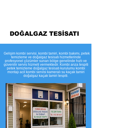
Temizleme
DOĞALGAZ TESİSATI
​Gelişim kombi servisi, kombi tamiri, kombi bakımı, petek
temizleme ve doğalgaz tesisatı hizmetlerinde
profesyonel çözümler sunan bölge genelinde hızlı ve
güvenilir servis hizmeti vermektedir. Kombi arıza tespiti
petek temizleme doğalgaz tesisatı kurulumu kombi
montajı acil kombi servisi kameralı su kaçak tamiri
doğalgaz kaçak tamiri tespiti.