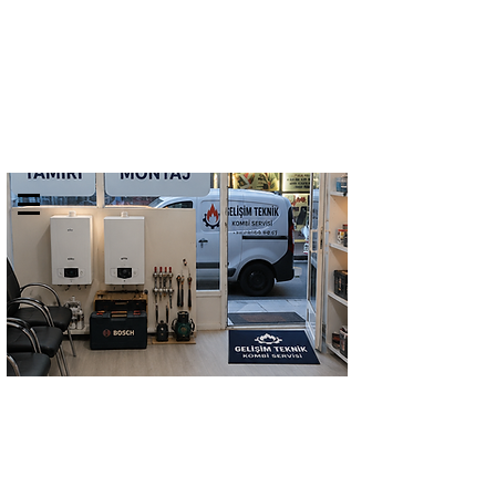
GELİŞİM TEKNİK
TEL:
0532 684 68 07
KOMBİ SERVİSİ
Kombi Bakımı Petek