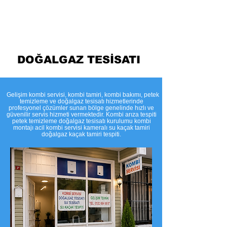
Temizleme
DOĞALGAZ TESİSATI
​Gelişim kombi servisi, kombi tamiri, kombi bakımı, petek
temizleme ve doğalgaz tesisatı hizmetlerinde
profesyonel çözümler sunan bölge genelinde hızlı ve
güvenilir servis hizmeti vermektedir. Kombi arıza tespiti
petek temizleme doğalgaz tesisatı kurulumu kombi
montajı acil kombi servisi kameralı su kaçak tamiri
doğalgaz kaçak tamiri tespiti.