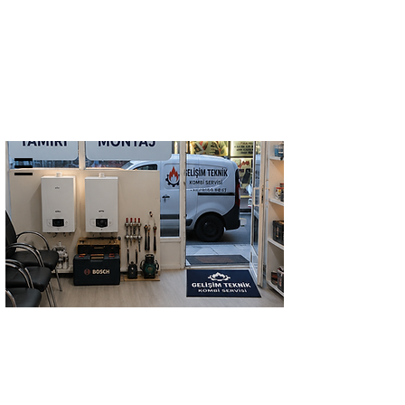
GELİŞİM TEKNİK
TEL:
0532 684 68 07
KOMBİ SERVİSİ
Kombi Bakımı Petek