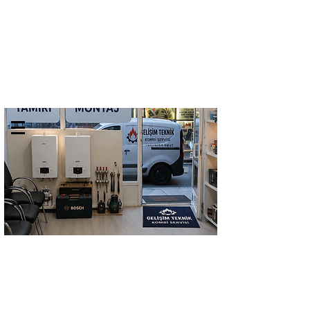
GELİŞİM TEKNİK
TEL:
0532 684 68 07
KOMBİ SERVİSİ
Kombi Bakımı Petek