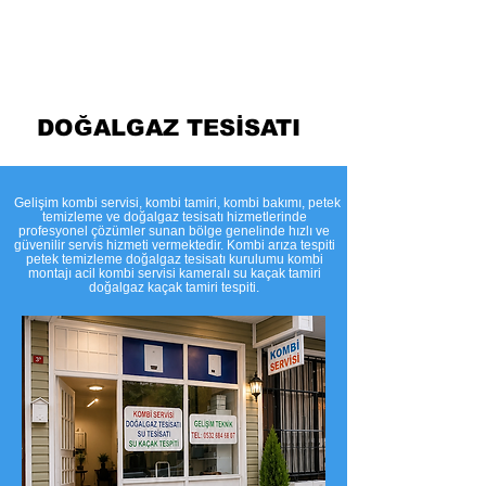
Temizleme
DOĞALGAZ TESİSATI
​Gelişim kombi servisi, kombi tamiri, kombi bakımı, petek
temizleme ve doğalgaz tesisatı hizmetlerinde
profesyonel çözümler sunan bölge genelinde hızlı ve
güvenilir servis hizmeti vermektedir. Kombi arıza tespiti
petek temizleme doğalgaz tesisatı kurulumu kombi
montajı acil kombi servisi kameralı su kaçak tamiri
doğalgaz kaçak tamiri tespiti.