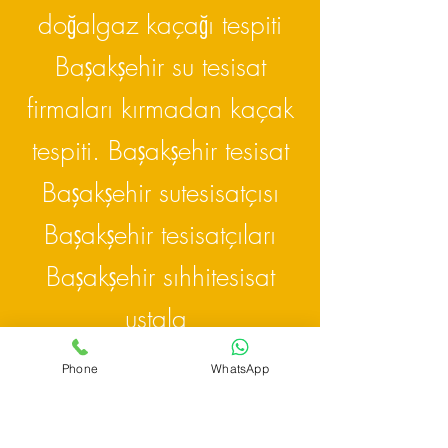
doğalgaz kaçağı tespiti
Başakşehir su tesisat
firmaları kırmadan kaçak
tespiti. Başakşehir tesisat
Başakşehir sutesisatçısı
Başakşehir tesisatçıları
Başakşehir sıhhitesisat
ustala
Phone
WhatsApp