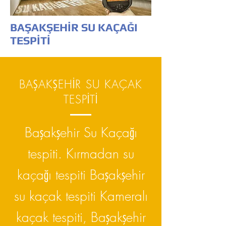
BAŞAKŞEHİR SU KAÇAĞI
TESPİTİ
BAŞAKŞEHİR SU KAÇAK
TESPİTİ
Başakşehir Su Kaçağı
tespiti. Kırmadan su
kaçağı tespiti Başakşehir
su kaçak tespiti Kameralı
kaçak tespiti, Başakşehir