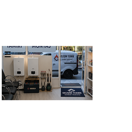
GELİŞİM TEKNİK
TEL:
0532 684 68 07
KOMBİ SERVİSİ
Kombi Bakımı Petek