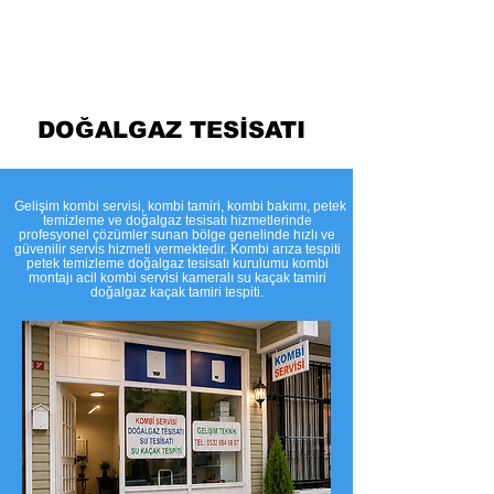
Temizleme
DOĞALGAZ TESİSATI
​Gelişim kombi servisi, kombi tamiri, kombi bakımı, petek
temizleme ve doğalgaz tesisatı hizmetlerinde
profesyonel çözümler sunan bölge genelinde hızlı ve
güvenilir servis hizmeti vermektedir. Kombi arıza tespiti
petek temizleme doğalgaz tesisatı kurulumu kombi
montajı acil kombi servisi kameralı su kaçak tamiri
doğalgaz kaçak tamiri tespiti.