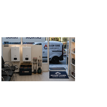
GELİŞİM TEKNİK
TEL:
0532 684 68 07
KOMBİ SERVİSİ
Kombi Bakımı Petek