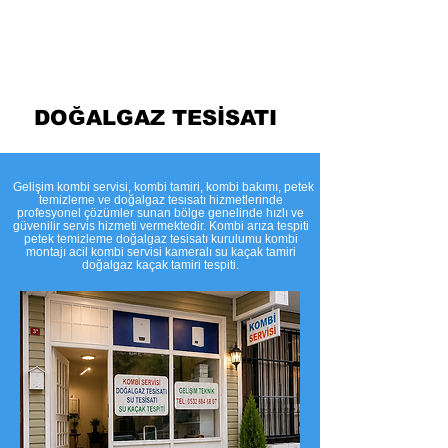
Temizleme
DOĞALGAZ TESİSATI
​Gelişim kombi servisi, kombi tamiri, kombi bakımı, petek
temizleme ve doğalgaz tesisatı hizmetlerinde
profesyonel çözümler sunan bölge genelinde hızlı ve
güvenilir servis hizmeti vermektedir. Kombi arıza tespiti
petek temizleme doğalgaz tesisatı kurulumu kombi
montajı acil kombi servisi kameralı su kaçak tamiri
doğalgaz kaçak tamiri tespiti.