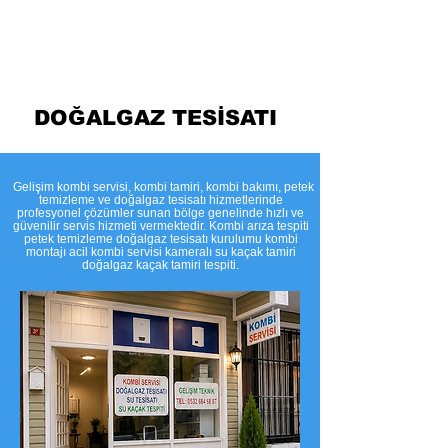
Temizleme
DOĞALGAZ TESİSATI
​Gelişim kombi servisi, kombi tamiri, kombi bakımı, petek
temizleme ve doğalgaz tesisatı hizmetlerinde
profesyonel çözümler sunan bölge genelinde hızlı ve
güvenilir servis hizmeti vermektedir. Kombi arıza tespiti
petek temizleme doğalgaz tesisatı kurulumu kombi
montajı acil kombi servisi kameralı su kaçak tamiri
doğalgaz kaçak tamiri tespiti.