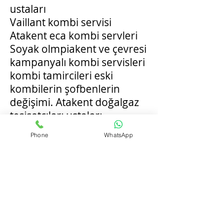
ustaları
Vaillant kombi servisi
Atakent eca kombi servleri
Soyak olmpiakent ve çevresi
kampanyalı kombi servisleri
kombi tamircileri eski
kombilerin şofbenlerin
değişimi. Atakent doğalgaz
tesisatçıları ustaları
doğalgaz firmaları
Phone
WhatsApp