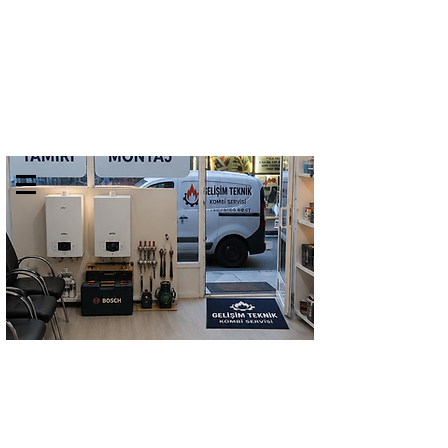
GELİŞİM TEKNİK
TEL:
0532 684 68 07
KOMBİ SERVİSİ
Kombi Bakımı Petek