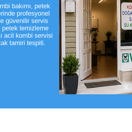
ombi bakımı, petek
erinde profesyonel
 güvenilir servis
ti petek temizleme
 acil kombi servisi
k tamiri tespiti.