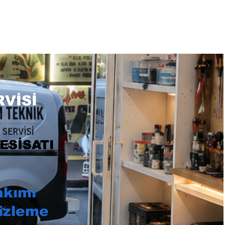
TEL: 0532 684 68 07
VİSİ
ESİSATI
akımı
izleme