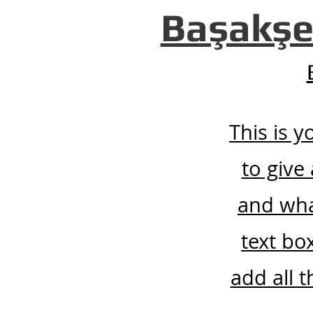
Başakşe
This is 
to give
and wha
text bo
add all t