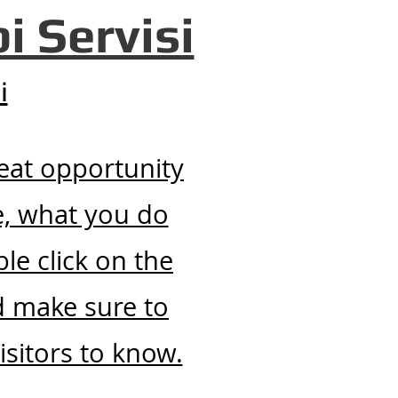
 Servisi
i
reat opportunity
e, what you do
le click on the
nd make sure to
isitors to know.