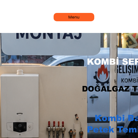
Menu
KOMBİ SER
DOĞALGAZ T
Kombi B
Petek Tem