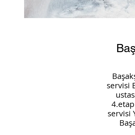
Baş
Başak
servisi
ustas
4.eta
servisi
Başa