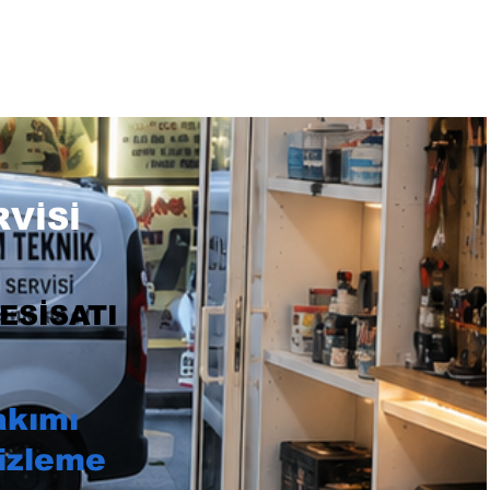
TEL: 0532 684 68 07
VİSİ
ESİSATI
akımı
izleme