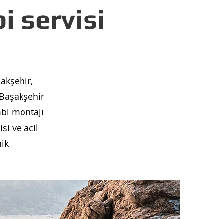
 servisi
akşehir,
 Başakşehir
mbi montajı
si ve acil
nik