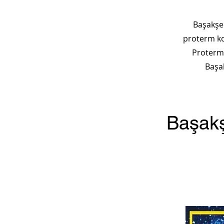
Başakşeh
proterm kom
Proterm 
Başak
Başakş