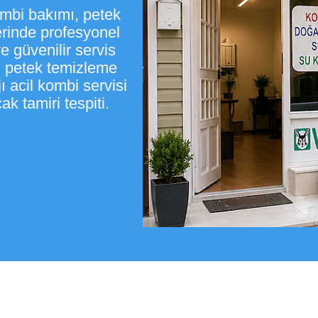
ombi bakımı, petek
erinde profesyonel
 güvenilir servis
ti petek temizleme
 acil kombi servisi
k tamiri tespiti.