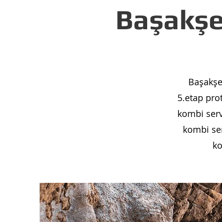
Başakşe
Başakşe
5.etap pro
kombi serv
kombi ser
ko