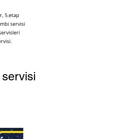
, 5.etap
mbi servisi
ervisleri
rvisi.
servisi