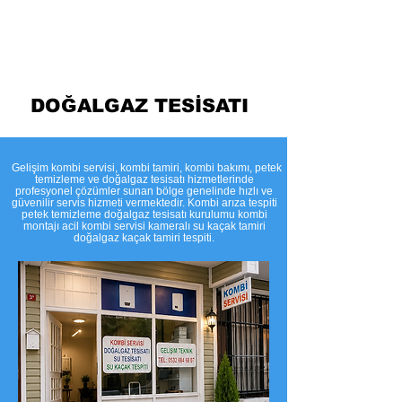
Temizleme
DOĞALGAZ TESİSATI
​Gelişim kombi servisi, kombi tamiri, kombi bakımı, petek
temizleme ve doğalgaz tesisatı hizmetlerinde
profesyonel çözümler sunan bölge genelinde hızlı ve
güvenilir servis hizmeti vermektedir. Kombi arıza tespiti
petek temizleme doğalgaz tesisatı kurulumu kombi
montajı acil kombi servisi kameralı su kaçak tamiri
doğalgaz kaçak tamiri tespiti.