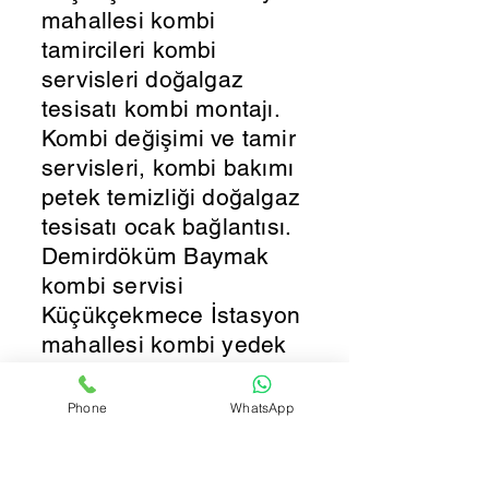
mahallesi kombi
tamircileri kombi
servisleri doğalgaz
tesisatı kombi montajı.
Kombi değişimi ve tamir
servisleri, kombi bakımı
petek temizliği doğalgaz
tesisatı ocak bağlantısı.
Demirdöküm Baymak
kombi servisi
Küçükçekmece İstasyon
mahallesi kombi yedek
parça kombim su
akıtıyor neyapabilirim.
Phone
WhatsApp