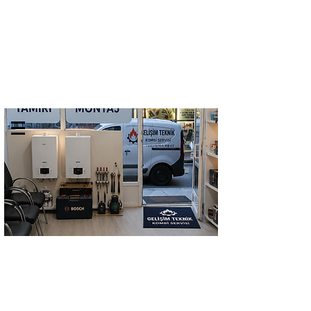
GELİŞİM TEKNİK
TEL:
0532 684 68 07
KOMBİ SERVİSİ
Kombi Bakımı Petek