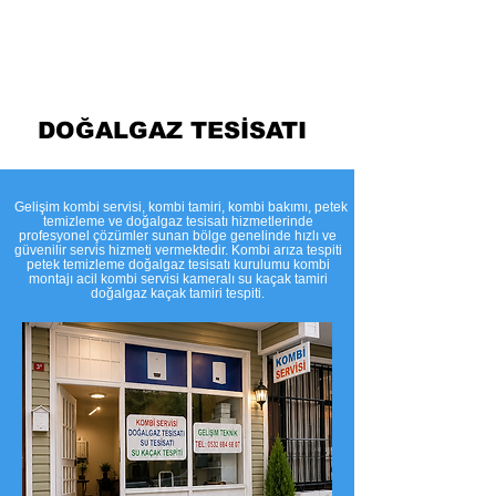
Temizleme
DOĞALGAZ TESİSATI
​Gelişim kombi servisi, kombi tamiri, kombi bakımı, petek
temizleme ve doğalgaz tesisatı hizmetlerinde
profesyonel çözümler sunan bölge genelinde hızlı ve
güvenilir servis hizmeti vermektedir. Kombi arıza tespiti
petek temizleme doğalgaz tesisatı kurulumu kombi
montajı acil kombi servisi kameralı su kaçak tamiri
doğalgaz kaçak tamiri tespiti.