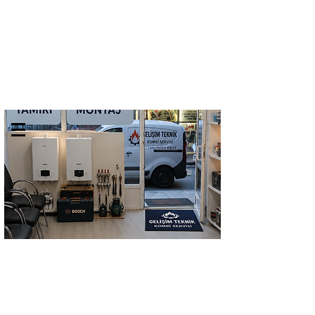
GELİŞİM TEKNİK
TEL:
0532 684 68 07
KOMBİ SERVİSİ
Kombi Bakımı Petek