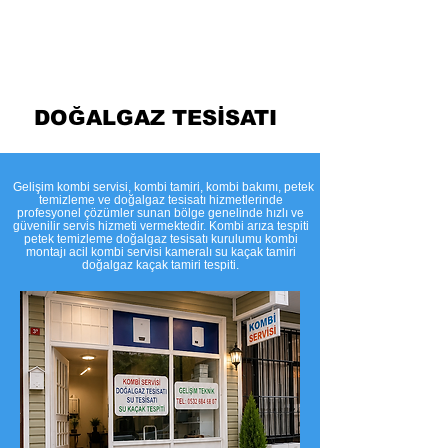
Temizleme
DOĞALGAZ TESİSATI
​Gelişim kombi servisi, kombi tamiri, kombi bakımı, petek
temizleme ve doğalgaz tesisatı hizmetlerinde
profesyonel çözümler sunan bölge genelinde hızlı ve
güvenilir servis hizmeti vermektedir. Kombi arıza tespiti
petek temizleme doğalgaz tesisatı kurulumu kombi
montajı acil kombi servisi kameralı su kaçak tamiri
doğalgaz kaçak tamiri tespiti.