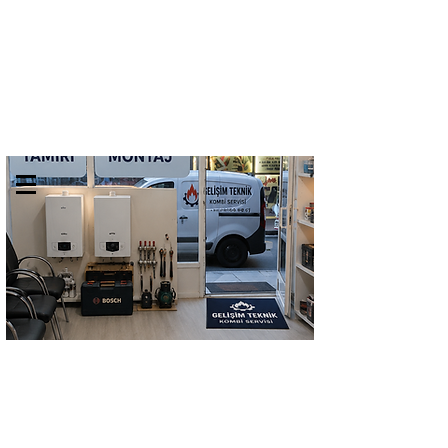
GELİŞİM TEKNİK
TEL:
0532 684 68 07
KOMBİ SERVİSİ
Kombi Bakımı Petek