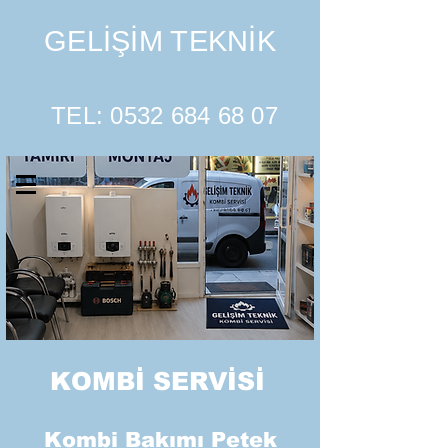
GELİŞİM TEKNİK
TEL:
0532 684 68 07
KOMBİ SERVİSİ
Kombi Bakımı Petek