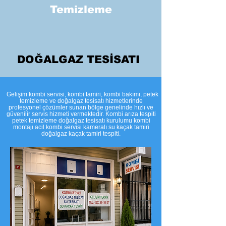
Temizleme
DOĞALGAZ TESİSATI
​Gelişim kombi servisi, kombi tamiri, kombi bakımı, petek
temizleme ve doğalgaz tesisatı hizmetlerinde
profesyonel çözümler sunan bölge genelinde hızlı ve
güvenilir servis hizmeti vermektedir. Kombi arıza tespiti
petek temizleme doğalgaz tesisatı kurulumu kombi
montajı acil kombi servisi kameralı su kaçak tamiri
doğalgaz kaçak tamiri tespiti.