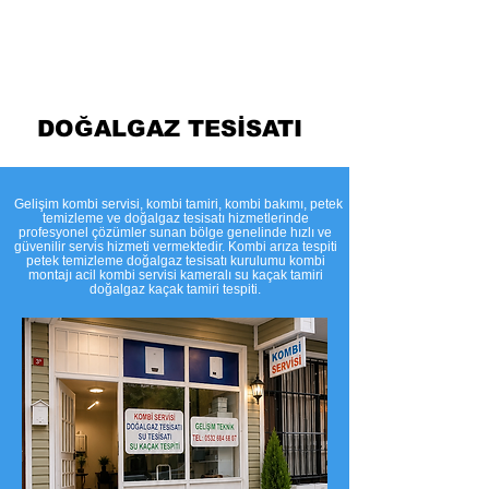
Temizleme
DOĞALGAZ TESİSATI
​Gelişim kombi servisi, kombi tamiri, kombi bakımı, petek
temizleme ve doğalgaz tesisatı hizmetlerinde
profesyonel çözümler sunan bölge genelinde hızlı ve
güvenilir servis hizmeti vermektedir. Kombi arıza tespiti
petek temizleme doğalgaz tesisatı kurulumu kombi
montajı acil kombi servisi kameralı su kaçak tamiri
doğalgaz kaçak tamiri tespiti.