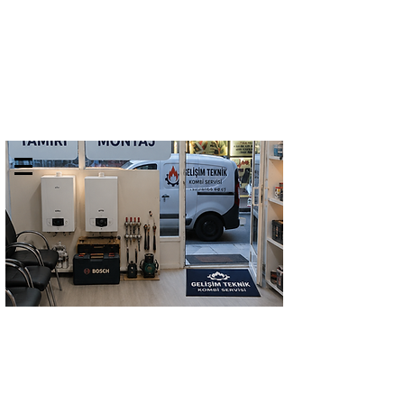
GELİŞİM TEKNİK
TEL:
0532 684 68 07
KOMBİ SERVİSİ
Kombi Bakımı Petek