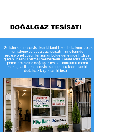
Kombi Bakımı Petek Temizleme
DOĞALGAZ TESİSATI
​Gelişim kombi servisi, kombi tamiri, kombi bakımı, petek
temizleme ve doğalgaz tesisatı hizmetlerinde
profesyonel çözümler sunan bölge genelinde hızlı ve
güvenilir servis hizmeti vermektedir. Kombi arıza tespiti
petek temizleme doğalgaz tesisatı kurulumu kombi
montajı acil kombi servisi kameralı su kaçak tamiri
doğalgaz kaçak tamiri tespiti.