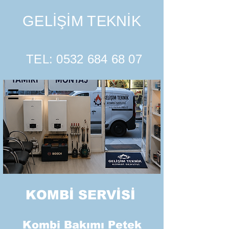
GELİŞİM TEKNİK
TEL:
0532 684 68 07
KOMBİ SERVİSİ
Kombi Bakımı Petek