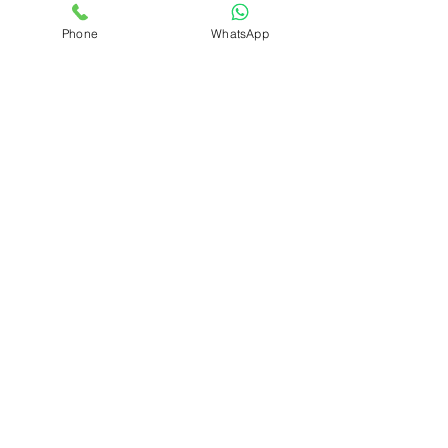
Phone
WhatsApp
Kombi Satışı Değişimi - Tüm
kombi kartları mevcuttur.
https://www.gelisim-kombitamiri.com/