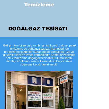
Temizleme
DOĞALGAZ TESİSATI
​Gelişim kombi servisi, kombi tamiri, kombi bakımı, petek
temizleme ve doğalgaz tesisatı hizmetlerinde
profesyonel çözümler sunan bölge genelinde hızlı ve
güvenilir servis hizmeti vermektedir. Kombi arıza tespiti
petek temizleme doğalgaz tesisatı kurulumu kombi
montajı acil kombi servisi kameralı su kaçak tamiri
doğalgaz kaçak tamiri tespiti.