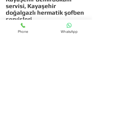
servisi, Kayaşehir
doğalgazlı hermatik şofben
servisleri,
Başakşehir eski şofbenin
değişimi şofben tamircisi;
Phone
WhatsApp
Doğalgazlı eski şofbenlerin
tamirini yapan firmalar
servisler.