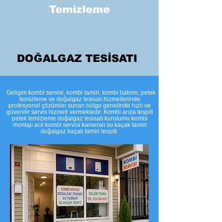
Temizleme
DOĞALGAZ TESİSATI
​Gelişim kombi servisi, kombi tamiri, kombi bakımı, petek
temizleme ve doğalgaz tesisatı hizmetlerinde
profesyonel çözümler sunan bölge genelinde hızlı ve
güvenilir servis hizmeti vermektedir. Kombi arıza tespiti
petek temizleme doğalgaz tesisatı kurulumu kombi
montajı acil kombi servisi kameralı su kaçak tamiri
doğalgaz kaçak tamiri tespiti.