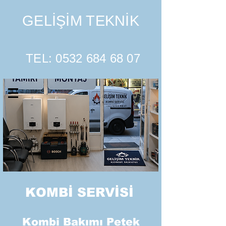
GELİŞİM TEKNİK
TEL:
0532 684 68 07
KOMBİ SERVİSİ
Kombi Bakımı Petek