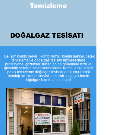
Temizleme
DOĞALGAZ TESİSATI
​Gelişim kombi servisi, kombi tamiri, kombi bakımı, petek
temizleme ve doğalgaz tesisatı hizmetlerinde
profesyonel çözümler sunan bölge genelinde hızlı ve
güvenilir servis hizmeti vermektedir. Kombi arıza tespiti
petek temizleme doğalgaz tesisatı kurulumu kombi
montajı acil kombi servisi kameralı su kaçak tamiri
doğalgaz kaçak tamiri tespiti.