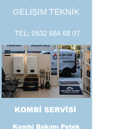
GELİŞİM TEKNİK
TEL:
0532 684 68 07
KOMBİ SERVİSİ
Kombi Bakımı Petek